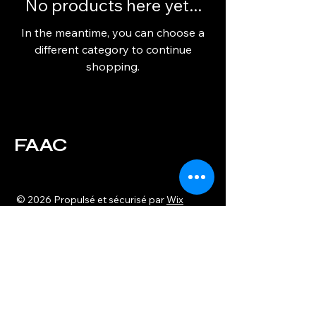
No products here yet...
In the meantime, you can choose a
different category to continue
shopping.
FAAC
© 2026 Propulsé et sécurisé par
Wix